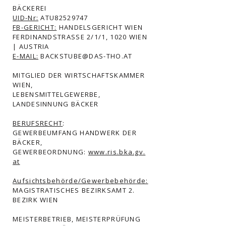
BÄCKEREI
UID-Nr:
ATU82529747
FB-GERICHT:
HANDELSGERICHT WIEN
FERDINANDSTRASSE 2/1/1, 1020 WIEN
| AUSTRIA
E-MAIL:
BACKSTUBE@DAS-THO.AT
MITGLIED DER WIRTSCHAFTSKAMMER
WIEN,
LEBENSMITTELGEWERBE,
LANDESINNUNG BÄCKER
BERUFSRECHT
:
GEWERBEUMFANG HANDWERK DER
BÄCKER,
GEWERBEORDNUNG:
www.ris.bka.gv.
at
Aufsichtsbehörde/Gewerbebehörde:
MAGISTRATISCHES BEZIRKSAMT 2.
BEZIRK WIEN
MEISTERBETRIEB, MEISTERPRÜFUNG