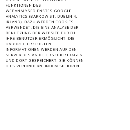
FUNKTIONEN DES
WEBANALYSEDIENSTES GOOGLE
ANALYTICS (BARROW ST, DUBLIN 4,
IRLAND). DAZU WERDEN COOKIES
VERWENDET, DIE EINE ANALYSE DER
BENUTZUNG DER WEBSITE DURCH
IHRE BENUTZER ERMÖGLICHT. DIE
DADURCH ERZEUGTEN
INFORMATIONEN WERDEN AUF DEN
SERVER DES ANBIETERS ÜBERTRAGEN
UND DORT GESPEICHERT. SIE KÖNNEN
DIES VERHINDERN, INDEM SIE IHREN
BROWSER SO EINRICHTEN, DASS
KEINE COOKIES GESPEICHERT
WERDEN. WIR HABEN MIT DEM
ANBIETER EINEN ENTSPRECHENDEN
VERTRAG ZUR
AUFTRAGSDATENVERARBEITUNG
ABGESCHLOSSEN. IHRE IP-ADRESSE
WIRD ERFASST, ABER UMGEHEND
PSEUDONYMISIERT. DADURCH IST
NUR MEHR EINE GROBE
LOKALISIERUNG MÖGLICH. DIE