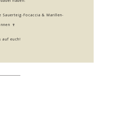
 dabei haben:
e Sauerteig-Focaccia & Marillen-
rInnen 🍷
 auf euch!