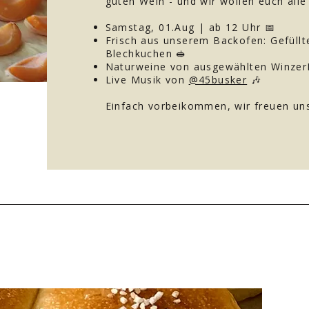
guten Wein - und wir wollen euch alle
Samstag, 01.Aug | ab 12 Uhr 📅
Frisch aus unserem Backofen: Gefüllt
Blechkuchen 🥪
Naturweine von ausgewählten Winze
Live Musik von
@45busker
🎶
Einfach vorbeikommen, wir freuen uns