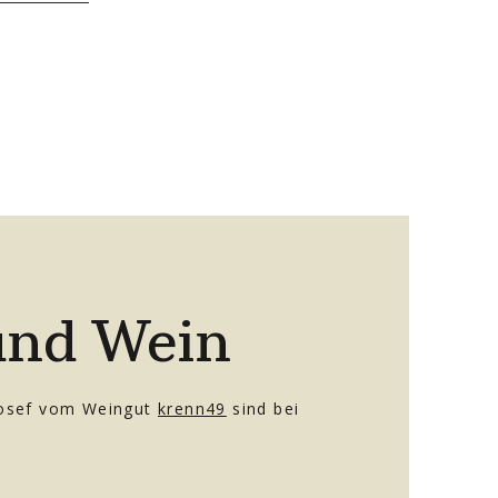
und Wein
osef vom Weingut
krenn49
sind bei