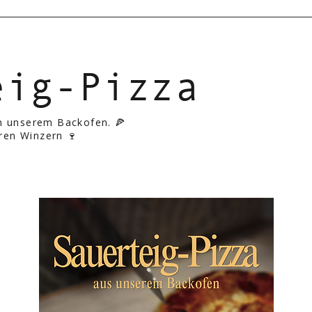
eig-Pizza
in unserem Backofen. 🍕
ren Winzern 🍷